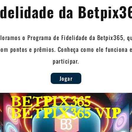
idelidade da Betpix3
ploramos o Programa de Fidelidade da Betpix365, 
 com pontos e prêmios. Conheça como ele funciona e
participar.
Jogar