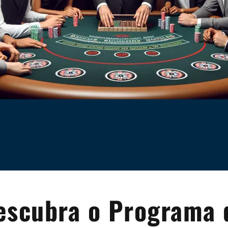
escubra o Programa 