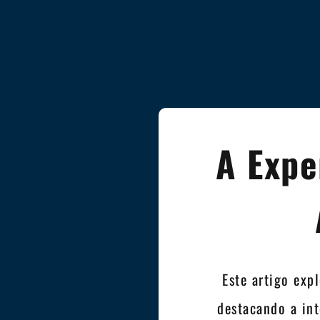
A Expe
Este artigo exp
destacando a int