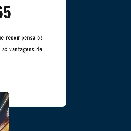
65
que recompensa os
 as vantagens de