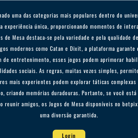
nado uma das categorias mais populares dentro do univer
ma experiência única, proporcionando momentos de intera
s de Mesa destaca-se pela variedade e pela qualidade de
gos modernos como Catan e Dixit, a plataforma garante 
m de entretenimento, esses jogos podem aprimorar habil
lidades sociais. As regras, muitas vezes simples, permit
res mais experientes podem explorar táticas complexas 
, criando memórias duradouras. Portanto, se você está
 reunir amigos, os Jogos de Mesa disponíveis no betpix
uma diversão garantida.
Login