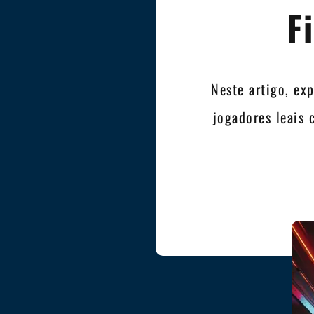
F
Neste artigo, ex
jogadores leais